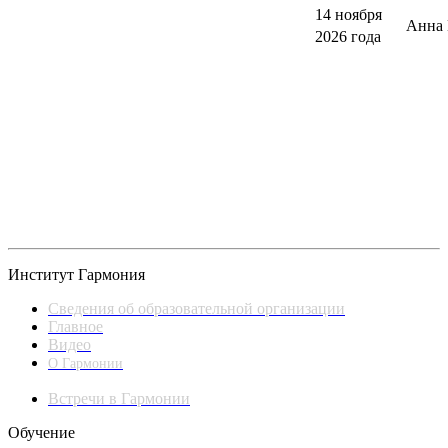
14 ноября
Анна 
2026 года
Институт Гармония
Сведения об образовательной организации
Главное
Видео
О Гармонии
Встречи в Гармонии
Обучение