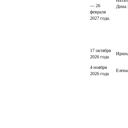
Натал
— 26
Дина 
февраля
2027 года.
17 октября
Ирина
2026 года
4 ноября
Елен
2026 года