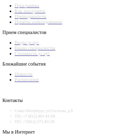
Программы
Как поступить
Преподаватели
Пройти собеседование
Прием специалистов
Виды услуг
Наши специалисты
Стоимость услуг
Ближайшие события
Новости
Расписание
Контакты
Санкт-Петербург, ул.Гастелло, д.9
TEL:+7 (812) 401-61-66
TEL:+7(812) 371-82-20
Мы в Интернет