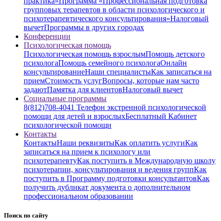
практика»
Программа «Профессиональная подготовка
групповых терапевтов в области психологического и
психотерапевтического консультирования»
Налоговый
вычет
Программы в других городах
Конференции
Психологическая помощь
Психологическая помощь взрослым
Помощь детского
психолога
Помощь семейного психолога
Онлайн
консультирование
Наши специалисты
Как записаться на
прием
Стоимость услуг
Вопросы, которые нам часто
задают
Памятка для клиентов
Налоговый вычет
Социальные программы
8(812)708-4041 Телефон экстренной психологической
помощи для детей и взрослых
Бесплатный Кабинет
психологической помощи
Контакты
Контакты
Наши реквизиты
Как оплатить услуги
Как
записаться на прием к психологу или
психотерапевту
Как поступить в Международную школу
психотерапии, консультирования и ведения групп
Как
поступить в Программу подготовки консультантов
Как
получить дубликат документа о дополнительном
профессиональном образовании
Поиск по сайту