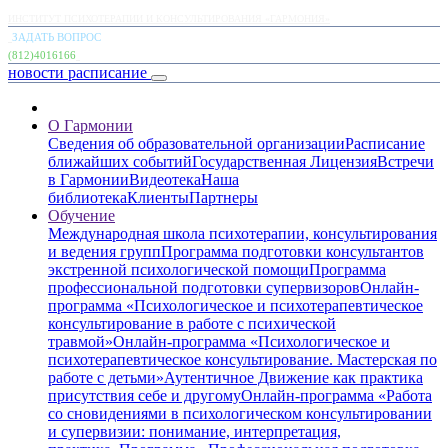
ИНСТИТУТ ПСИХОТЕРАПИИ И КОНСУЛЬТИРОВАНИЯ «ГАРМОНИЯ»
ЗАДАТЬ ВОПРОС
(812)4016166
новости
расписание
О Гармонии
Сведения об образовательной организации
Расписание
ближайших событий
Государственная Лицензия
Встречи
в Гармонии
Видеотека
Наша
библиотека
Клиенты
Партнеры
Обучение
Международная школа психотерапии, консультирования
и ведения групп
Программа подготовки консультантов
экстренной психологической помощи
Программа
профессиональной подготовки супервизоров
Онлайн-
программа «Психологическое и психотерапевтическое
консультирование в работе с психической
травмой»
Онлайн-программа «Психологическое и
психотерапевтическое консультирование. Мастерская по
работе с детьми»
Аутентичное Движение как практика
присутствия себе и другому
Онлайн-программа «Работа
со сновидениями в психологическом консультировании
и супервизии: понимание, интерпретация,